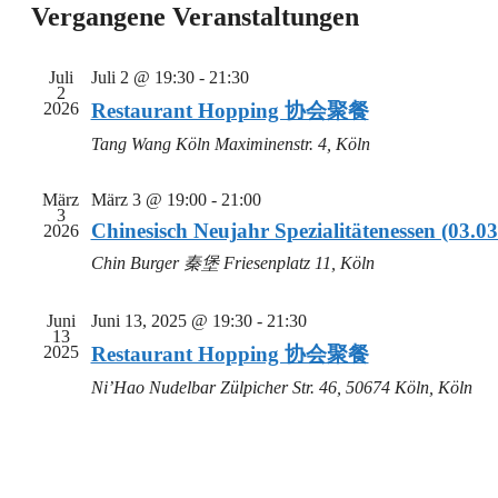
wählen.
Vergangene Veranstaltungen
Juli
Juli 2 @ 19:30
-
21:30
2
2026
Restaurant Hopping 协会聚餐
Tang Wang Köln
Maximinenstr. 4, Köln
März
März 3 @ 19:00
-
21:00
3
Chinesisch Neujahr Spezialitätenessen (03.0
2026
Chin Burger 秦堡
Friesenplatz 11, Köln
Juni
Juni 13, 2025 @ 19:30
-
21:30
13
2025
Restaurant Hopping 协会聚餐
Ni’Hao Nudelbar
Zülpicher Str. 46, 50674 Köln, Köln