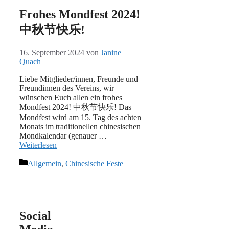
Frohes Mondfest 2024!
中秋节快乐!
16. September 2024
von
Janine
Quach
Liebe Mitglieder/innen, Freunde und
Freundinnen des Vereins, wir
wünschen Euch allen ein frohes
Mondfest 2024! 中秋节快乐! Das
Mondfest wird am 15. Tag des achten
Monats im traditionellen chinesischen
Mondkalendar (genauer …
Weiterlesen
Kategorien
Allgemein
,
Chinesische Feste
Social