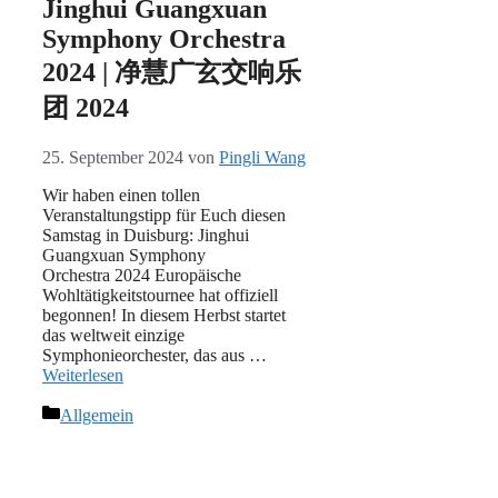
Jinghui Guangxuan
Symphony Orchestra
2024 | 净慧广玄交响乐
团 2024
25. September 2024
von
Pingli Wang
Wir haben einen tollen
Veranstaltungstipp für Euch diesen
Samstag in Duisburg: Jinghui
Guangxuan Symphony
Orchestra 2024 Europäische
Wohltätigkeitstournee hat offiziell
begonnen! In diesem Herbst startet
das weltweit einzige
Symphonieorchester, das aus …
Weiterlesen
Kategorien
Allgemein